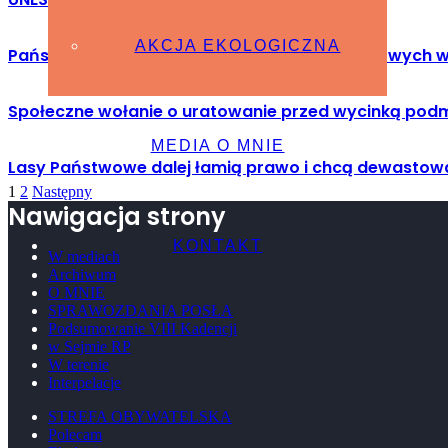
AKCJA EKOLOGICZNA
Państwo w państwie – czyli o lasach państwowych w
Społeczne wołanie o uratowanie przed wycinką podm
MEDIA O MNIE
Lasy Państwowe dalej łamią prawo i chcą dewastow
1
2
Następny
Nawigacja strony
KONTAKT
W mediach
Archiwum
O MNIE
SPRAWOZDANIA POSŁA
Podsumowanie VIII Kadencji
w Sejmie RP
W terenie
Interpelacje
STREFA OBYWATELSKA
Polecam