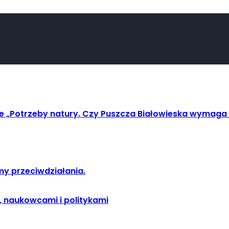
ie „Potrzeby natury. Czy Puszcza Białowieska wymaga 
y przeciwdziałania.
, naukowcami i politykami