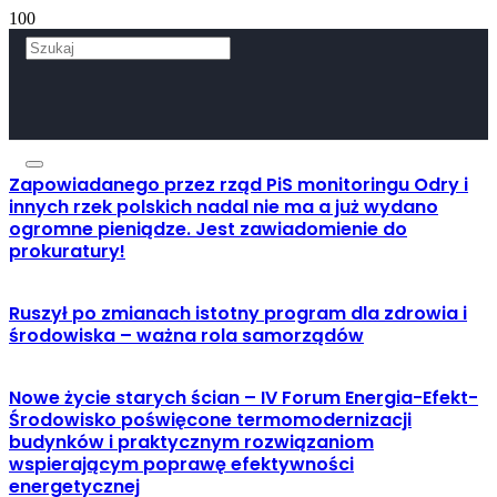
Zapowiadanego przez rząd PiS monitoringu Odry i
innych rzek polskich nadal nie ma a już wydano
ogromne pieniądze. Jest zawiadomienie do
prokuratury!
Ruszył po zmianach istotny program dla zdrowia i
środowiska – ważna rola samorządów
Nowe życie starych ścian – IV Forum Energia-Efekt-
Środowisko poświęcone termomodernizacji
budynków i praktycznym rozwiązaniom
wspierającym poprawę efektywności
energetycznej