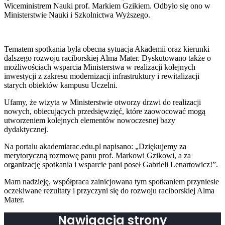
Wiceministrem Nauki prof. Markiem Gzikiem. Odbyło się ono w
Ministerstwie Nauki i Szkolnictwa Wyższego.
Tematem spotkania była obecna sytuacja Akademii oraz kierunki
dalszego rozwoju raciborskiej Alma Mater. Dyskutowano także o
możliwościach wsparcia Ministerstwa w realizacji kolejnych
inwestycji z zakresu modernizacji infrastruktury i rewitalizacji
starych obiektów kampusu Uczelni.
Ufamy, że wizyta w Ministerstwie otworzy drzwi do realizacji
nowych, obiecujących przedsięwzięć, które zaowocować mogą
utworzeniem kolejnych elementów nowoczesnej bazy
dydaktycznej.
Na portalu akademiarac.edu.pl napisano: „Dziękujemy za
merytoryczną rozmowę panu prof. Markowi Gzikowi, a za
organizację spotkania i wsparcie pani poseł Gabrieli Lenartowicz!”.
Mam nadzieję, współpraca zainicjowana tym spotkaniem przyniesie
oczekiwane rezultaty i przyczyni się do rozwoju raciborskiej Alma
Mater.
Nawigacja strony