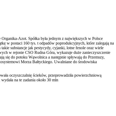
e Organika-Azot. Spółka była jednym z największych w Polsce
tkę w postaci 160 tys. t odpadów poprodukcyjnych, które zalegają na
e substancje jak pestycydy, cyjanki, lotne fenole oraz wiele
owych w rejonie CSO Rudna Góra, wykazuje duże zanieczyszczenie
ją się do potoku Wąwolnica a następnie spływają do Przemszy,
ekosystemowi Morza Bałtyckiego. Uwalniane do środowiska
dowała oczyszczalnię ścieków, przeprowadziła powierzchniową
 wydała na te zadania około 30 mln