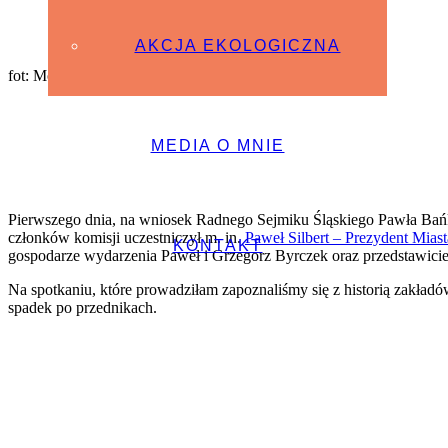
AKCJA EKOLOGICZNA
fot: Monika Krężel
MEDIA O MNIE
Pierwszego dnia, na wniosek Radnego Sejmiku Śląskiego Pawła Bańk
członków komisji uczestniczył m. in.
Paweł Silbert – Prezydent Mias
KONTAKT
gospodarze wydarzenia Paweł i Grzegorz Byrczek oraz przedstawiciele
Na spotkaniu, które prowadziłam zapoznaliśmy się z historią zakładów
spadek po przednikach.