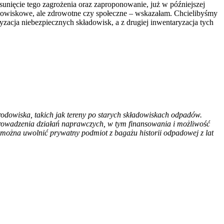
usunięcie tego zagrożenia oraz zaproponowanie, już w późniejszej
odowiskowe, ale zdrowotne czy społeczne – wskazałam. Chcielibyśmy
acja niebezpiecznych składowisk, a z drugiej inwentaryzacja tych
dowiska, takich jak tereny po starych składowiskach odpadów.
 prowadzenia działań naprawczych, w tym finansowania i możliwość
można uwolnić prywatny podmiot z bagażu historii odpadowej z lat