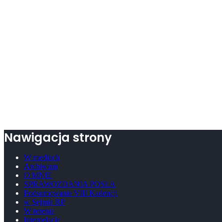
Nawigacja strony
W mediach
Archiwum
O MNIE
SPRAWOZDANIA POSŁA
Podsumowanie VIII Kadencji
w Sejmie RP
W terenie
Interpelacje