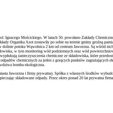
prof. Ignacego Mościckiego. W latach 50. powołano Zakłady Chemiczn
łady Organika Azot zostawiły po sobie na terenie gminy groźną pamią
inie potoku Wąwolnica 2 km od centrum Jaworzna. Są wśród nich taki
rodowiska, w tym monitoring wód podziemnych oraz wód powierzchni
płukują zanieczyszczenia chemiczne ze składowiska, które przedosta
ko odpadów chemicznych za jeden z gorących punktów zagrażających 
rawdziwa bomba ekologiczna.
 miasta Jaworzna i firmy prywatnej. Spółka z własnych środków wybu
ieczając składowane odpady. Przez okres ponad 20 lat prywatna firma