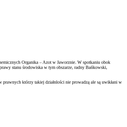
chemicznych Organika – Azot w Jaworznie. W spotkaniu obok
prawy stanu środowiska w tym obszarze, radny Bańkowski,
w prawnych którzy takiej działnlości nie prowadzą ale są uwikłani w