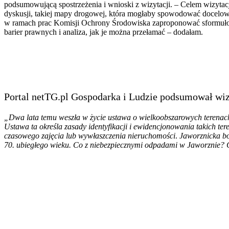
podsumowującą spostrzeżenia i wnioski z wizytacji. – Celem wizytacj
dyskusji, takiej mapy drogowej, która mogłaby spowodować docelowo
w ramach prac Komisji Ochrony Środowiska zaproponować sformułowan
barier prawnych i analiza, jak je można przełamać – dodałam.
Portal netTG.pl Gospodarka i Ludzie podsumował wiz
„Dwa lata temu weszła w życie ustawa o wielkoobszarowych terenac
Ustawa ta określa zasady identyfikacji i ewidencjonowania takich t
czasowego zajęcia lub wywłaszczenia nieruchomości
.
Jaworznicka bo
70. ubiegłego wieku.
Co z niebezpiecznymi odpadami w Jaworznie? C