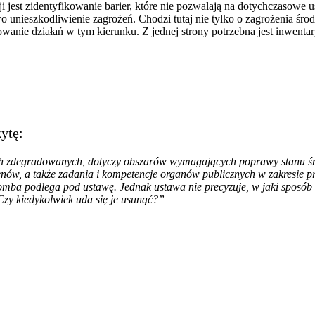
i jest zidentyfikowanie barier, które nie pozwalają na dotychczasowe 
 unieszkodliwienie zagrożeń. Chodzi tutaj nie tylko o zagrożenia śr
ie działań w tym kierunku. Z jednej strony potrzebna jest inwentaryz
ytę:
h zdegradowanych, dotyczy obszarów wymagających poprawy stanu śro
erenów, a także zadania i kompetencje organów publicznych w zakresie
mba podlega pod ustawę. Jednak ustawa nie precyzuje, w jaki sposób 
zy kiedykolwiek uda się je usunąć?”