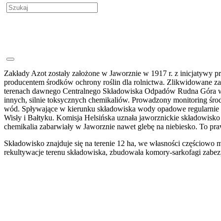
Zakłady Azot zostały założone w Jaworznie w 1917 r. z inicjatywy 
producentem środków ochrony roślin dla rolnictwa. Zlikwidowane zak
terenach dawnego Centralnego Składowiska Odpadów Rudna Góra w dol
innych, silnie toksycznych chemikaliów. Prowadzony monitoring ś
wód. Spływające w kierunku składowiska wody opadowe regularnie wy
Wisły i Bałtyku. Komisja Helsińska uznała jaworznickie składowis
chemikalia zabarwiały w Jaworznie nawet glebę na niebiesko. To p
Składowisko znajduje się na terenie 12 ha, we własności częściowo
rekultywacje terenu składowiska, zbudowała komory-sarkofagi zabezp