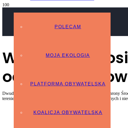
POLECAM
Wyjazdowe posi
MOJA EKOLOGIA
ochrony środowi
PLATFORMA OBYWATELSKA
Dwudniowa wizytacja (29-30 października br.) Komisji Ochrony Środ
terenie z zagrożeniami środowiskowymi ze strony historycznych i 
KOALICJA OBYWATELSKA