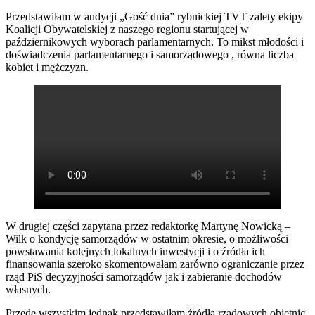
Przedstawiłam w audycji „Gość dnia” rybnickiej TVT zalety ekipy
Koalicji Obywatelskiej z naszego regionu startującej w
październikowych wyborach parlamentarnych. To mikst młodości i
doświadczenia parlamentarnego i samorządowego , równa liczba
kobiet i mężczyzn.
W drugiej części zapytana przez redaktorkę Martynę Nowicką –
Wilk o kondycję samorządów w ostatnim okresie, o możliwości
powstawania kolejnych lokalnych inwestycji i o źródła ich
finansowania szeroko skomentowałam zarówno ograniczanie przez
rząd PiS decyzyjności samorządów jak i zabieranie dochodów
własnych.
Przede wszystkim jednak przedstawiłam źródła rządowych obietnic