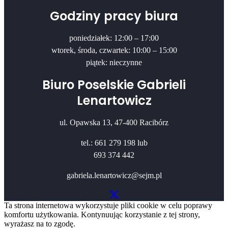
Godziny pracy biura
poniedziałek: 12:00 – 17:00
wtorek, środa, czwartek: 10:00 – 15:00
piątek: nieczynne
Biuro Poselskie Gabrieli
Lenartowicz
ul. Opawska 13, 47-400 Racibórz
tel.: 661 279 198 lub
693 374 442
gabriela.lenartowicz@sejm.pl
Ta strona internetowa wykorzystuje pliki cookie w celu poprawy
komfortu użytkowania. Kontynuując korzystanie z tej strony,
wyrażasz na to zgodę.