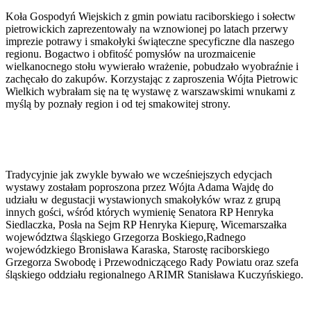
Koła Gospodyń Wiejskich z gmin powiatu raciborskiego i sołectw
pietrowickich zaprezentowały na wznowionej po latach przerwy
imprezie potrawy i smakołyki świąteczne specyficzne dla naszego
regionu. Bogactwo i obfitość pomysłów na urozmaicenie
wielkanocnego stołu wywierało wrażenie, pobudzało wyobraźnie i
zachęcało do zakupów. Korzystając z zaproszenia Wójta Pietrowic
Wielkich wybrałam się na tę wystawę z warszawskimi wnukami z
myślą by poznały region i od tej smakowitej strony.
Tradycyjnie jak zwykle bywało we wcześniejszych edycjach
wystawy zostałam poproszona przez Wójta Adama Wajdę do
udziału w degustacji wystawionych smakołyków wraz z grupą
innych gości, wśród których wymienię Senatora RP Henryka
Siedlaczka, Posła na Sejm RP Henryka Kiepurę, Wicemarszałka
województwa śląskiego Grzegorza Boskiego,Radnego
wojewódzkiego Bronisława Karaska, Starostę raciborskiego
Grzegorza Swobodę i Przewodniczącego Rady Powiatu oraz szefa
śląskiego oddziału regionalnego ARIMR Stanisława Kuczyńskiego.