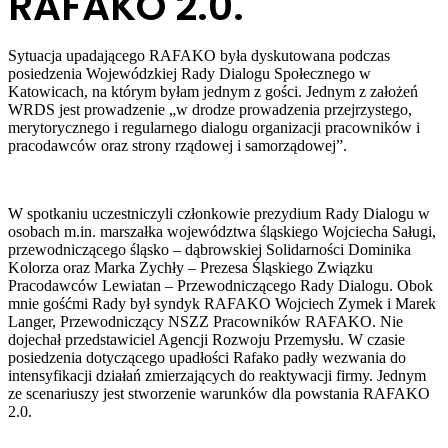
RAFAKO 2.0.
Sytuacja upadającego RAFAKO była dyskutowana podczas
posiedzenia Wojewódzkiej Rady Dialogu Społecznego w
Katowicach, na którym byłam jednym z gości. Jednym z założeń
WRDS jest prowadzenie „w drodze prowadzenia przejrzystego,
merytorycznego i regularnego dialogu organizacji pracowników i
pracodawców oraz strony rządowej i samorządowej”.
W spotkaniu uczestniczyli członkowie prezydium Rady Dialogu w
osobach m.in. marszałka województwa śląskiego Wojciecha Saługi,
przewodniczącego śląsko – dąbrowskiej Solidarności Dominika
Kolorza oraz Marka Zychły – Prezesa Śląskiego Związku
Pracodawców Lewiatan – Przewodniczącego Rady Dialogu. Obok
mnie gośćmi Rady był syndyk RAFAKO Wojciech Zymek i Marek
Langer, Przewodniczący NSZZ Pracowników RAFAKO. Nie
dojechał przedstawiciel Agencji Rozwoju Przemysłu. W czasie
posiedzenia dotyczącego upadłości Rafako padły wezwania do
intensyfikacji działań zmierzających do reaktywacji firmy. Jednym
ze scenariuszy jest stworzenie warunków dla powstania RAFAKO
2.0.