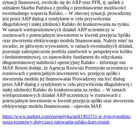
sytuacji finansowej, zwróciło się do ARP oraz PFR, tj. spółek z
udziałem Skarbu Państwa z prośbą o przedstawienie możliwości
ewentualnego wsparcia Rafako. – W obecnej sytuacji, prowadzony
jest przez ARP dialog z syndykiem w celu przywrócenia
długofalowej i stałej zdolności Rafako do konkurowania na rynku.
W ramach wielopoziomowych działań ARP uczestniczy w
rozmowach z potencjalnym inwestorem w kwestii przejęcia Spółki
oraz stworzenia efektywnego modelu finansowania. Należy mieć na
uwadze, że głównym wyzwaniem, w ramach ewentualnych działań,
pozostaje zabezpieczenie portfela zamówień w perspektywie krótko
i średnioterminowej, co stanowiłoby fundament do odzyskania
długoterminowej stabilności operacyjnej Rafako – informuje nas
MAP. Resort dodaje, że Agencja Rozwoju Przemysłu uczestniczy w
rozmowach z potencjalnym inwestorem ws. przejęcia spółki i
stworzenia modelu jej finansowania Prowadzony ma być dialog
przez ARP dialog z syndykiem w celu przywrócenia długofalowej i
stałej zdolności Rafako do konkurowania na rynku. – W ramach
wielopoziomowych działań ARP uczestniczy w rozmowach z
potencjalnym inwestorem w kwestii przejęcia spółki oraz stworzenia
efektywnego modelu finansowania – ujawnia MAP.
https://www.parkiet.com/energetyka/art41902151-w-tym-tygodniu-
rusza-rozmowy-dotyczace-ratowania-rafako-kurs-rosnie