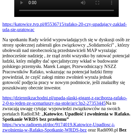
https://katowice.tvp.pl/85536715/rafako-20-czy-upadajacy-zaklad-
uda-sie-uratowac
Na spotkaniu Rady wśród wypowiadających się w dyskusji osób ze
strony społecznej zabierali głos związkowcy „Solidarności” , którzy
ubolewali nad nieobecnością przedstawicieli MAP wyrażając
jednocześnie nadzieję , że rząd zrobi wszystko by ratować potencjał
ludzki, który mógłby dać specjalistyczny wkład w budowanie
polskiego przemysłu. Marek Langer, Przewodniczący NSZZ
Pracowników Rafako, wskazując na potencjał ludzki firmy
powiedział, że część załogi mimo zwolnień wyraża jednak
gotowość podjęcia pracy w nowym podmiocie, jeśli znalazłby się
poszukiwany obecnie inwestor.
https://dziennikzachodni.pl/upada-slaski-gigant-z-raciborza-rafako-
2-0-to-jeden-ze-scenariuszy-na-stole/ar/c3p2-27353445
Na to
zwracają uwagę cytując wypowiedzi związkowców na swoich
portalach RadioEM: „
Katowice. Upadłość i zwolnienia w Rafako.
Spotkanie WRDS bez przełomu”
https://www.radioem.pl/doc/9174019.Katowice-Upadlosc-i-
zwolnienia-w-Rafako-Spotkanie-WRDS-bez
oraz Radi090.pl
Bez