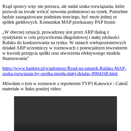
Rząd sprawy więc nie porzuca, ale nadal szuka rozwiązania, które
pozwoli na trwałe wrócić nowemu podmiotowi na rynek. Potrzebne
będzie zaangażowane podmiotu trzeciego, być może jednej ze
spółek giełdowych. Komunikat MAP przekazany PAP brzmi:
„W obecnej sytuacji, prowadzony jest przez ARP dialog z
syndykiem w celu przywrócenia długofalowej i stałej zdolności
Rafako do konkurowania na rynku. W ramach wielopoziomowych
działań ARP uczestniczy w rozmowach z potencjalnym inwestorem
w kwestii przejęcia spółki oraz stworzenia efektywnego modelu
finansowania”
https://www.bankier.pl/wiadomosc/Rzad-na-ratunek-Rafako-MAP-
szuka-rozwiazan-by-spolka-mogla-dalej-dzialac-8904168.html
Mówiłam o tym w rozmowie z reporterem TVP3 Katowice : Całość
materiału w linku poniżej video: