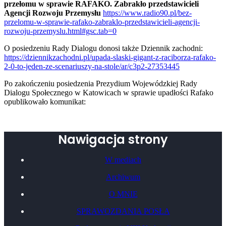
przełomu w sprawie RAFAKO. Zabrakło przedstawicieli
Agencji Rozwoju Przemysłu
https://www.radio90.pl/bez-
przelomu-w-sprawie-rafako-zabraklo-przedstawicieli-agencji-
rozwoju-przemyslu.html#gsc.tab=0
O posiedzeniu Rady Dialogu donosi także Dziennik zachodni:
https://dziennikzachodni.pl/upada-slaski-gigant-z-raciborza-rafako-
2-0-to-jeden-ze-scenariuszy-na-stole/ar/c3p2-27353445
Po zakończeniu posiedzenia Prezydium Wojewódzkiej Rady
Dialogu Społecznego w Katowicach w sprawie upadłości Rafako
opublikowało komunikat:
Nawigacja strony
W mediach
Archiwum
O MNIE
SPRAWOZDANIA POSŁA