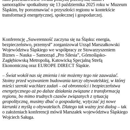
samorządów spotkalismy się 13 października 2025 roku w Muzeum
Śląskim, by porozmawiać o przyszłości regionu w kontekście
transformacji energetycznej, społecznej i gospodarczej.
Konferencję „Suwerenność zaczyna się na Śląsku: energia,
bezpieczeństwo, przemysł” zorganizował Urząd Marszałkowski
Województwa Śląskiego we współpracy ze Stowarzyszeniem
Biznes – Nauka – Samorząd „Pro Silesia”, Górnośląsko-
Zagłębiowską Metropolią, Katowicką Specjalną Strefą
Ekonomiczną oraz EUROPE DIRECT Śląskie.
–
Świat wokół nas się zmienia i nie możemy tego nie zauważać.
Stoimy przed wyzwaniem budowania tarczy obywatelskiej, w której
mieści szeroki wachlarz zadań – od obronności i bezpieczeństwa
energetycznego aż po dalsze działania związane z transformacją
regionu, bo mimo trudnych czasów związanych z sytuacją
geopolityczną, musimy dbać o gospodarkę, wytyczać jej nowe
kierunki z myślą o obywatelach. Dlatego tak ważny jest dialog
– tak
o założeniach konferencji mówił Marszałek województwa Śląskiego
Wojciech Saługa.