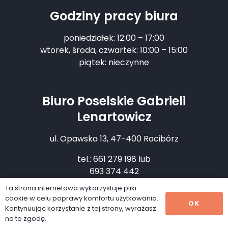
Godziny pracy biura
poniedziałek: 12:00 – 17:00
wtorek, środa, czwartek: 10:00 – 15:00
piątek: nieczynne
Biuro Poselskie Gabrieli
Lenartowicz
ul. Opawska 13, 47-400 Racibórz
tel.: 661 279 198 lub
693 374 442
Ta strona internetowa wykorzystuje pliki
gabriela.lenartowicz@sejm.pl
cookie w celu poprawy komfortu użytkowania.
OK
Kontynuując korzystanie z tej strony, wyrażasz
na to zgodę.