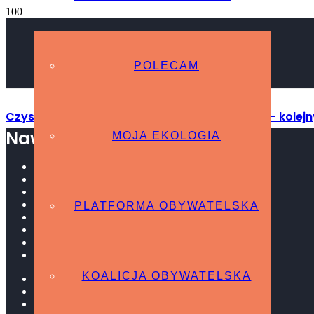
POLECAM
Czyste powietrze po pisowsku po raz kolejny – kolejn
Nawigacja strony
MOJA EKOLOGIA
W mediach
Archiwum
O MNIE
SPRAWOZDANIA POSŁA
PLATFORMA OBYWATELSKA
Podsumowanie VIII Kadencji
w Sejmie RP
W terenie
Interpelacje
KOALICJA OBYWATELSKA
STREFA OBYWATELSKA
Polecam
Ekologia