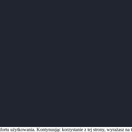
ortu użytkowania. Kontynuując korzystanie z tej strony, wyrażasz na 