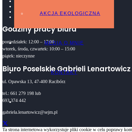
Platforma Obywatelska
AKCJA EKOLOGICZNA
MEDIA O MNIE
AKCJA EKOLOGICZNA
Kontakt
Godziny pracy biura
poniedziałek: 12:00 – 17:00
MEDIA O MNIE
wtorek, środa, czwartek: 10:00 – 15:00
piątek: nieczynne
Biuro Poselskie Gabrieli Lenartowicz
KONTAKT
ul. Opawska 13, 47-400 Racibórz
tel.: 661 279 198 lub
693 374 442
gabriela.lenartowicz@sejm.pl
Ta strona internetowa wykorzystuje pliki cookie w celu poprawy komf