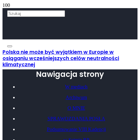
Polska nie może być wyjątkiem w Europie w
osiąganiu wcześniejszych celów neutralności
klimatycznej
Nawigacja strony
W mediach
Archiwum
O MNIE
SPRAWOZDANIA POSŁA
Podsumowanie VIII Kadencji
w Sejmie RP