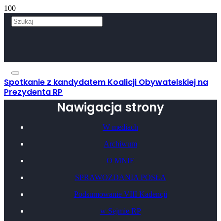
Spotkanie z kandydatem Koalicji Obywatelskiej na
Prezydenta RP
Nawigacja strony
W mediach
Archiwum
O MNIE
SPRAWOZDANIA POSŁA
Podsumowanie VIII Kadencji
w Sejmie RP