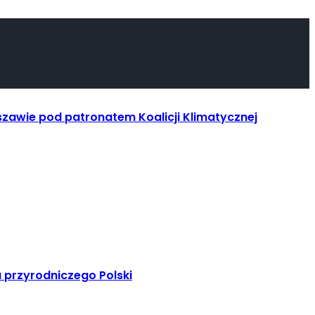
szawie pod patronatem Koalicji Klimatycznej
 przyrodniczego Polski