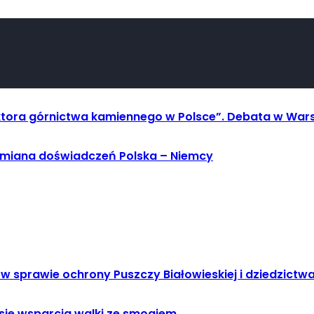
ektora górnictwa kamiennego w Polsce”. Debata w War
ymiana doświadczeń Polska – Niemcy
 sprawie ochrony Puszczy Białowieskiej i dziedzictwa
esie wsparcia walki ze smogiem