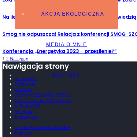
AKCJA EKOLOGICZNA
Na ile biomasa i paliwa alternatywne są odpowiedzią
Smog nie odpuszcza! Relacja z konferencji SMOG-SZ
MEDIA O MNIE
Konferencja „Energetyka 2023 – przesilenie?”
1
2
Następny
Nawigacja strony
KONTAKT
W mediach
Archiwum
O MNIE
SPRAWOZDANIA POSŁA
Podsumowanie VIII Kadencji
w Sejmie RP
W terenie
Interpelacje
STREFA OBYWATELSKA
Polecam