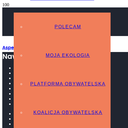
POLECAM
Aspekty prawne pomocy uchodźcom
Nawigacja strony
MOJA EKOLOGIA
W mediach
Archiwum
O MNIE
SPRAWOZDANIA POSŁA
PLATFORMA OBYWATELSKA
Podsumowanie VIII Kadencji
w Sejmie RP
W terenie
Interpelacje
KOALICJA OBYWATELSKA
STREFA OBYWATELSKA
Polecam
Ekologia