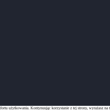
ortu użytkowania. Kontynuując korzystanie z tej strony, wyrażasz na 