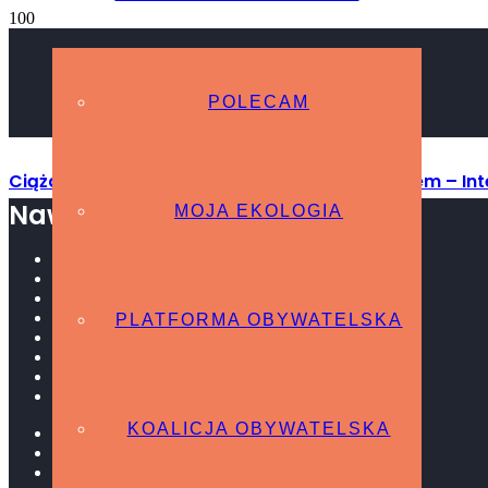
POLECAM
Ciąża i karmienie piersią nie chroni przed rakiem – I
Nawigacja strony
MOJA EKOLOGIA
W mediach
Archiwum
O MNIE
SPRAWOZDANIA POSŁA
PLATFORMA OBYWATELSKA
Podsumowanie VIII Kadencji
w Sejmie RP
W terenie
Interpelacje
KOALICJA OBYWATELSKA
STREFA OBYWATELSKA
Polecam
Ekologia