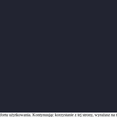
ortu użytkowania. Kontynuując korzystanie z tej strony, wyrażasz na 