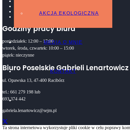
Platforma Obywatelska
AKCJA EKOLOGICZNA
MEDIA O MNIE
AKCJA EKOLOGICZNA
Kontakt
Godziny pracy biura
poniedziałek: 12:00 – 17:00
MEDIA O MNIE
wtorek, środa, czwartek: 10:00 – 15:00
piątek: nieczynne
Biuro Poselskie Gabrieli Lenartowicz
KONTAKT
ul. Opawska 13, 47-400 Racibórz
tel.: 661 279 198 lub
693 374 442
gabriela.lenartowicz@sejm.pl
Ta strona internetowa wykorzystuje pliki cookie w celu poprawy komf