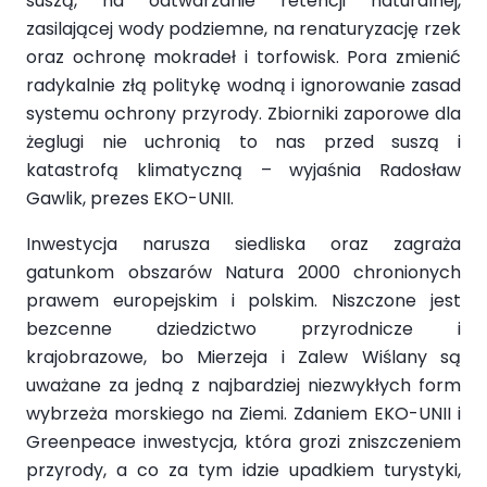
suszą, na odtwarzanie retencji naturalnej,
zasilającej wody podziemne, na renaturyzację rzek
oraz ochronę mokradeł i torfowisk. Pora zmienić
radykalnie złą politykę wodną i ignorowanie zasad
systemu ochrony przyrody. Zbiorniki zaporowe dla
żeglugi nie uchronią to nas przed suszą i
katastrofą klimatyczną – wyjaśnia Radosław
Gawlik, prezes EKO-UNII.
Inwestycja narusza siedliska oraz zagraża
gatunkom obszarów Natura 2000 chronionych
prawem europejskim i polskim. Niszczone jest
bezcenne dziedzictwo przyrodnicze i
krajobrazowe, bo Mierzeja i Zalew Wiślany są
uważane za jedną z najbardziej niezwykłych form
wybrzeża morskiego na Ziemi. Zdaniem EKO-UNII i
Greenpeace inwestycja, która grozi zniszczeniem
przyrody, a co za tym idzie upadkiem turystyki,