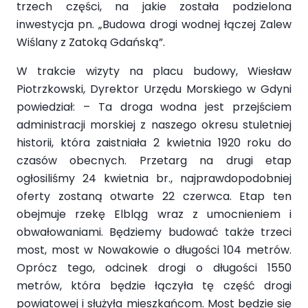
trzech części, na jakie została podzielona
inwestycja pn. „Budowa drogi wodnej łączej Zalew
Wiślany z Zatoką Gdańską”.
W trakcie wizyty na placu budowy, Wiesław
Piotrzkowski, Dyrektor Urzędu Morskiego w Gdyni
powiedział: – Ta droga wodna jest przejściem
administracji morskiej z naszego okresu stuletniej
historii, która zaistniała 2 kwietnia 1920 roku do
czasów obecnych. Przetarg na drugi etap
ogłosiliśmy 24 kwietnia br., najprawdopodobniej
oferty zostaną otwarte 22 czerwca. Etap ten
obejmuje rzekę Elbląg wraz z umocnieniem i
obwałowaniami. Będziemy budować także trzeci
most, most w Nowakowie o długości 104 metrów.
Oprócz tego, odcinek drogi o długości 1550
metrów, która będzie łączyła tę część drogi
powiatowej i służyła mieszkańcom. Most będzie się