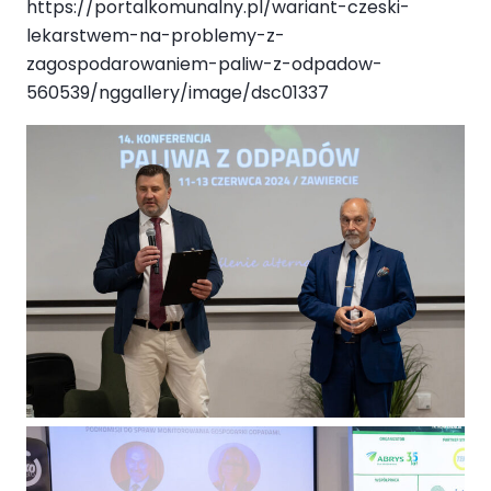
https://portalkomunalny.pl/wariant-czeski-
lekarstwem-na-problemy-z-
zagospodarowaniem-paliw-z-odpadow-
560539/nggallery/image/dsc01337