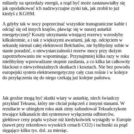
miliardy na sprzedaży energii, a rząd być może zastanawiałby się
jak opodatkować ich nadzwyczajne zyski tak, jak zrobił to już
kiedyś z KGHM.
A gdyby tak w nocy poprzecinać wszystkie transgraniczne kable i
odciąć się od innych krajów, pławiąc się w naszej autarkii
energetycznej? Koszty utrzymania wirującej rezerwy wzrosłyby
kilkukrotnie, a i tak z większymi awariami, jak np. odcięciem w
sekundę niemal całej elektrowni Bełchatów, nie bylibyśmy sobie w
stanie poradzić, o niewystarczalności rezerw mocy przy dużym
zapotrzebowaniu nie wspominając. Przynajmniej kilka razy w roku
mielibyśmy wprowadzane stopnie zasilania, a co kilka lat całkowity
blackout o niewyobrażalnych skutkach i kosztach. Nie bez powodu
europejski system elektroenergetyczny cały czas rośnie i w kolejce
do przyłączenia się do niego czekają już kolejne państwa.
Jak groźne mogą być skutki wiary w autarkię, niech świadczy
przykład Teksasu, który nie chciał połączeń z innymi stanami. W
rezultacie w ubiegłym roku atak zimy zafundował Teksańczykom
trwające kilkanaście dni systemowe wyłączenia odbiorców,
giełdowe ceny prądu wyższe niż kiedykolwiek wystąpiły w Europie
(nawet przy rekordowo wysokich cenach CO2) i rachunki za prąd
sięgające kilku tys. dol. za miesiąc.