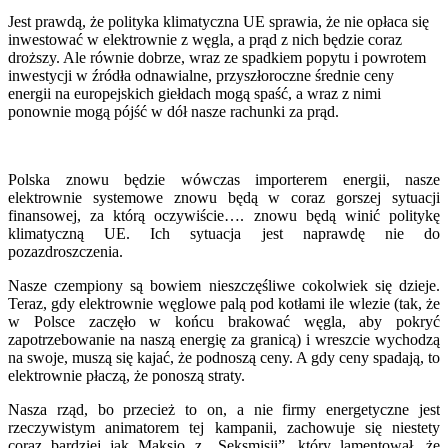
Jest prawdą, że polityka klimatyczna UE sprawia, że nie opłaca się
inwestować w elektrownie z węgla, a prąd z nich będzie coraz
droższy. Ale równie dobrze, wraz ze spadkiem popytu i powrotem
inwestycji w źródła odnawialne, przyszłoroczne średnie ceny
energii na europejskich giełdach mogą spaść, a wraz z nimi
ponownie mogą pójść w dół nasze rachunki za prąd.
Polska znowu będzie wówczas importerem energii, nasze
elektrownie systemowe znowu będą w coraz gorszej sytuacji
finansowej, za którą oczywiście…. znowu będą winić politykę
klimatyczną UE. Ich sytuacja jest naprawdę nie do
pozazdroszczenia.
Nasze czempiony są bowiem nieszczęśliwe cokolwiek się dzieje.
Teraz, gdy elektrownie węglowe palą pod kotłami ile wlezie (tak, że
w Polsce zaczęło w końcu brakować węgla, aby pokryć
zapotrzebowanie na naszą energię za granicą) i wreszcie wychodzą
na swoje, muszą się kajać, że podnoszą ceny. A gdy ceny spadają, to
elektrownie płaczą, że ponoszą straty.
Nasza rząd, bo przecież to on, a nie firmy energetyczne jest
rzeczywistym animatorem tej kampanii, zachowuje się niestety
coraz bardziej jak Maksio z „Seksmisji”, który lamentował, że