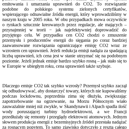
emitowania i umarzania uprawnień do CO2. To rozwiązanie
podobne do polskiego systemu zielonych certyfikatów,
wspierającego odnawialne źródła energii, który wprowadziliśmy w
naszym kraju w 2005 roku. W obu przypadkach mowa oczywiście
o rynkach sztucznie kreowanych przez regulacje, ale mających –
przynajmniej w teorii − jak najefektywniej doprowadzić do
przyjętego celu. W przypadku cen CO2 chodzi o zmuszenie
przemysłu i producentów energii do sięgania po coraz bardziej
zaawansowane rozwiązania ograniczające emisję CO2 wraz ze
wzrostem cen uprawnień. Jeżeli redukcja emisji nadąża za spadającą
liczbą uprawnień, ich cena jest w stanie utrzymać się na podobnym
poziomie. Jeżeli jednak emisje bardzo szybko rosną – jak stało się to
w Europie w ubiegłym roku, cena uprawnień także szybuje.
Dlaczego emisje CO2 tak szybko wzrosły? Przemysł szybko zaczął
się odbudowywać, aby dostarczyć towary, których nie kupowaliśmy
podczas lockdownu, poprzednia zima się dłużyła, zwiększając
zapotrzebowanie na ogrzewanie, na Morzu Północnym wiało
zauważalnie mniej niż zwykle, w Skandynawii i Alpach spadla ilość
wody poruszającej turbiny hydroelektrowni, a we Francji
przedłużały się remonty i przeglądy elektrowni atomowych. Jednym
słowem produkcja energii z bezemisyjnych źródeł przestała nadążać
za rosnącym popytem. To samo zjawisko dotyczyło z resztą całego