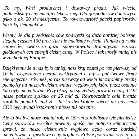
„
To my, Wasi producenci i dostawcy prądu. Jak wiecie,
podnieśliśmy ceny energii elektrycznej. Dla gospodarstw domowych
tylko o ok. 20 zł miesięcznie. To równowartość paczki papierosów
lub 5 kg ziemniaków.
Wiemy, że dla przedsiębiorców podwyżki są dużo bardziej bolesne,
sięgają czasem 100 proc. Ale nie mieliśmy wyjścia. Panika na rynku
surowców, zwłaszcza gazu, spowodowała dramatyczne wzrosty
giełdowych cen energii elektrycznej. W Polsce i tak urosły mniej niż
w zachodniej Europie.
Dzięki temu że u nas było taniej, nasz kraj został po raz pierwszy od
10 lat eksporterem energii elektrycznej a my – państwowe firmy
energetyczne- również po raz pierwszy od wielu lat zarobimy trochę
pieniędzy na naszych elektrowniach węglowych, które przez ostatnie
lata były nierentowne. Przy okazji na sprzedaży praw do emisji CO2
nasze państwo zyskało aż 25 mld zł. Równocześnie cała branża
zarobiła ponad 9 mld zł – blisko dwukrotnie więcej niż gdy ceny
CO2 były dwudziestokrotnie niższe niż obecnie.
Ale to był być może ostatni rok, w którym zarobiliśmy tyle pieniędzy.
Ceny surowców wkrótce powinny spaść, ale polityka klimatyczna
sprawi, że nasze elektrownie węglowe będą coraz bardziej
nierentowne, a giełdowe ceny prądu w Polsce ponownie wyższe niż