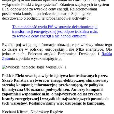
wyłączenie Polski z tego systemu”. Zdaniem rządzących to system
ETS odpowiada za wysokie ceny energii. Relacjonowałam
posiedzenia komisji i posiedzenie plenarne Sejmu gdzie
decydowano o podjęciu tej propagandowej uchwały :
To nieudolność rządu PiS w sprawie dekarbonizacji i
transformacji energetycznej jest odpowiedzialna m.in.
za wysokie ceny energii a nie handel emisjami
Rzadko pojawiają się informacje obrazujące prawdziwy obraz tego
co dzieje się w polskiej, europejskiej i nie tylko energetyce. Oto
jedna z nich. Polecam artykuł
Bartłomieja Derskiego i
Rafała
Zasu
nia z portalu wysokienapięcie.pl
Polskie Elektrownie, a więc inicjatywa kontrolowanych przez
Skarb Państwa wytwórców energii elektrycznej, sfinansowały
szeroką kampanię informacyjną przekonującą, że polityka
klimatyczna UE oznacza podwyżki cen. Autorzy kampanii
zapomnieli wspomnieć m.in. o najwyższych od lat zyskach
branży energetycznej i wszystkich najważniejszych powodach
tych wzrostów. Postanowiliśmy więc uzupełnić tę kampanię.
Kochani Klienci, Najdroższy Rządzie