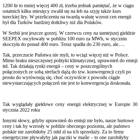
1200 lir to mniej więcej 400 zł, trzeba jednak pamiętać, że w ciągu
ostatnich kilku miesięcy zwalił się na łeb na szyję także kurs
tureckiej liry. W przeliczeniu na twardą walutę wzrost cen energii
był dla Turków bardziej dotkliwy niż dla Polaków.
W Serbii jest jeszcze gorzej. W czerwcu ceny na tamtejszej giełdzie
SEEPEX oscylowały w pobliżu 100 euro za MWh, w styczniu
skoczyła do ponad 400 euro. Teraz spadła do 230 euro, ale….
Tak, przeczucie Państwa nie myli, to wciąż więcej niż w Polsce.
Mimo braku nieszczęsnej polityki klimatycznej, uprawnień do emisji
itd. Tak działają rynki energii – ceny w poszczególnych
połączonych ze sobą strefach dążą do tzw. konwergencji czyli po
prostu do wyrównują się, choć oczywiście z powodu ciągle
niewystarczających połączeń nie jest to konwergencja doskonała.
Tak wyglądały giełdowe ceny energii elektrycznej w Europie 30
stycznia 2022 roku
Innymi słowy, gdyby uprawnień do emisji nie było, nasze hurtowe
ceny i tak by wzrosły w pobliże obecnego poziomu, ale państwo
polskie nie zarobiłoby 25 mld zł na ich sprzedaży. Za to firmy
energetyczne pływałyby jak pączki w maśle – to one zarobiłyby