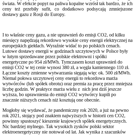
świata. W efekcie popyt na paliwa kopalne wzrósł tak bardzo, że ich
ceny też przebiły sufit, co dodatkowo podsycają zmniejszone
dostawy gazu z Rosji do Europy.
I to właśnie ceny gazu, a nie uprawnień do emisji CO2, od kilku
miesięcy napędzają rekordowo wysokie ceny energii elektrycznej na
europejskich giełdach. Wyraźnie widać to po polskich cenach.
Lutowe dostawy energii w godzinach szczytowych w Polsce były
w lutym sprzedawane przez polskie elektrowni i spółki
energetyczne po 954 zł/MWh. Tymczasem koszt uprawnień do
emisji CO2 w tej cenie wynosi 380 zł, a węgla kamiennego 110 zł.
Łączne koszty zmienne wytwarzania sięgają więc ok. 500 zł/MWh.
Niemal połowa szczytowej ceny energii to rekordowa marża
wytwórców (lub spółek obrotu) oraz premia za pracę przez mniejsza
liczbę godzin. W praktyce marża wielu z nich jest dziś jeszcze
wyższa, bo uprawnienia do emisji CO2 wytwórcy kupili po
znacznie niższych cenach niż kosztują one obecnie.
Mogłoby się wydawać, że pandemiczny rok 2020, a już na pewno
rok 2021, stojący pod znakiem najwyższych w historii cen CO2,
powinny spustoszyć kieszenie krajowych spółek energetycznych.
Nic bardziej mylnego. Tak wysokich zysków polski sektor
elektroenergetyczny nie notował od lat. Jak wynika z szacunków