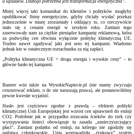
u sąsiadów. Dlatego potrzebna jest transformacja energetyczna”.
Mniej więcej taki komunikat do klientów i polityków mogłyby
opublikować firmy energetyczne, gdyby chciały wysłać przekaz
jednocześnie w miarę zrozumiały i oddający to, co rzeczywiście
stało się z cenami energii w zeszłym roku. Zamiast tego
zaserwowały nam za ciężkie pieniądze kampanię reklamową, która
za podwyżkę cen obwinia wyłącznie politykę klimatyczną UE.
Trudno nawet zgadywać jaki jest sens tej kampanii. Wiadomo
jednak kto w ostatecznym rozrachunku za nią zapłaci.
„Polityka klimatyczna UE = droga energia i wysokie ceny” – to
główne hasło tej kampanii.
Banner wisi także na WysokieNapiecie.pl (nie mamy zwyczaju
cenzurować reklam, o ile nie naruszają prawa), ale postanowiliśmy
pewne kwestie wyjaśnić.
Hasło jest częściowo zgodne z prawdą – efektem polityki
klimatycznej Unii Europejskiej jest wzrost cen uprawnień do emisji
CO2. Podobnie jak w przypadku zrzucania ścieków do rzek czy
wysypywania śmieci obowiązuje tu zasada „zanieczyszczający
płaci”. Zamiast podatku od emisji, na którego nie zgodziły się
państwa członkowskie, Unia wprowadziła „rynkowy” system