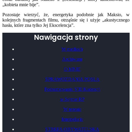
„kobieta mnie bije”.
Pozostaje wierzyć, że, energetyka podobnie jak Maksio, w
kolejnych fragmentach filmu, otrząśnie się i użyje „akustycznego
hasła, które zna tylko Jej Ekscelencja”.
Nawigacja strony
W mediach
Archiwum
O MNIE
SPRAWOZDANIA POSŁA
Podsumowanie VIII Kadencji
w Sejmie RP
W terenie
Interpelacje
STREFA OBYWATELSKA