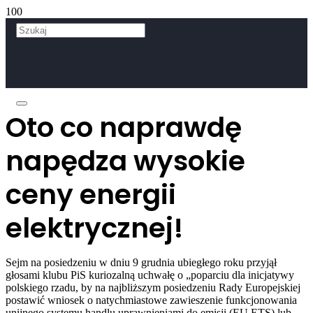
Oto co naprawdę
napędza wysokie
ceny energii
elektrycznej!
Sejm na posiedzeniu w dniu 9 grudnia ubiegłego roku przyjął
głosami klubu PiS kuriozalną uchwałę o „poparciu dla inicjatywy
polskiego rzadu, by na najbliższym posiedzeniu Rady Europejskiej
postawić wniosek o natychmiastowe zawieszenie funkcjonowania
unijnego systemu handlu uprawnieniami do emisji (EU ETS) lub