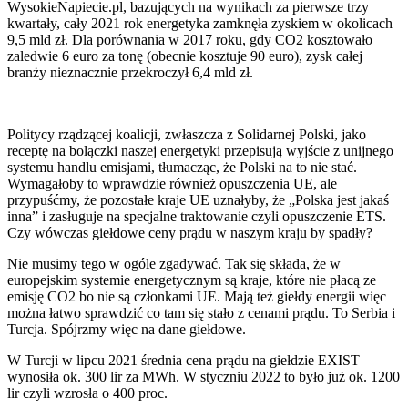
WysokieNapiecie.pl, bazujących na wynikach za pierwsze trzy
kwartały, cały 2021 rok energetyka zamknęła zyskiem w okolicach
9,5 mld zł. Dla porównania w 2017 roku, gdy CO2 kosztowało
zaledwie 6 euro za tonę (obecnie kosztuje 90 euro), zysk całej
branży nieznacznie przekroczył 6,4 mld zł.
Politycy rządzącej koalicji, zwłaszcza z Solidarnej Polski, jako
receptę na bolączki naszej energetyki przepisują wyjście z unijnego
systemu handlu emisjami, tłumacząc, że Polski na to nie stać.
Wymagałoby to wprawdzie również opuszczenia UE, ale
przypuśćmy, że pozostałe kraje UE uznałyby, że „Polska jest jakaś
inna” i zasługuje na specjalne traktowanie czyli opuszczenie ETS.
Czy wówczas giełdowe ceny prądu w naszym kraju by spadły?
Nie musimy tego w ogóle zgadywać. Tak się składa, że w
europejskim systemie energetycznym są kraje, które nie płacą ze
emisję CO2 bo nie są członkami UE. Mają też giełdy energii więc
można łatwo sprawdzić co tam się stało z cenami prądu. To Serbia i
Turcja. Spójrzmy więc na dane giełdowe.
W Turcji w lipcu 2021 średnia cena prądu na giełdzie EXIST
wynosiła ok. 300 lir za MWh. W styczniu 2022 to było już ok. 1200
lir czyli wzrosła o 400 proc.