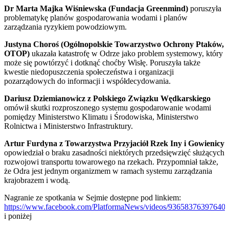
Dr Marta Majka Wiśniewska (Fundacja Greenmind)
poruszyła
problematykę planów gospodarowania wodami i planów
zarządzania ryzykiem powodziowym.
Justyna Choroś (Ogólnopolskie Towarzystwo Ochrony Ptaków,
OTOP)
ukazała katastrofę w Odrze jako problem systemowy, który
może się powtórzyć i dotknąć choćby Wisłę. Poruszyła także
kwestie niedopuszczenia społeczeństwa i organizacji
pozarządowych do informacji i współdecydowania.
Dariusz Dziemianowicz z Polskiego Związku Wędkarskiego
omówił skutki rozproszonego systemu gospodarowanie wodami
pomiędzy Ministerstwo Klimatu i Środowiska, Ministerstwo
Rolnictwa i Ministerstwo Infrastruktury.
Artur Furdyna z
Towarzystwa Przyjaciół Rzek Iny i Gowienicy
opowiedział o braku zasadności niektórych przedsięwzięć służących
rozwojowi transportu towarowego na rzekach. Przypomniał także,
że Odra jest jednym organizmem w ramach systemu zarządzania
krajobrazem i wodą.
Nagranie ze spotkania w Sejmie dostępne pod linkiem:
https://www.facebook.com/PlatformaNews/videos/936583763976404
i poniżej