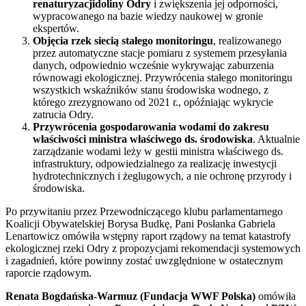
renaturyzacjidoliny Odry
i zwiększenia jej odporności,
wypracowanego na bazie wiedzy naukowej w gronie
ekspertów.
Objęcia rzek siecią stałego monitoringu
, realizowanego
przez automatyczne stacje pomiaru z systemem przesyłania
danych, odpowiednio wcześnie wykrywając zaburzenia
równowagi ekologicznej. Przywrócenia stałego monitoringu
wszystkich wskaźników stanu środowiska wodnego, z
którego zrezygnowano od 2021 r., opóźniając wykrycie
zatrucia Odry.
Przywrócenia gospodarowania wodami do zakresu
właściwości ministra właściwego ds. środowiska
. Aktualnie
zarządzanie wodami leży w gestii ministra właściwego ds.
infrastruktury, odpowiedzialnego za realizację inwestycji
hydrotechnicznych i żeglugowych, a nie ochronę przyrody i
środowiska.
Po przywitaniu przez Przewodniczącego klubu parlamentarnego
Koalicji Obywatelskiej Borysa Budkę, Pani Posłanka Gabriela
Lenartowicz omówiła wstępny raport rządowy na temat katastrofy
ekologicznej rzeki Odry z propozycjami rekomendacji systemowych
i zagadnień, które powinny zostać uwzględnione w ostatecznym
raporcie rządowym.
Renata Bogdańska-Warmuz (Fundacja WWF Polska)
omówiła