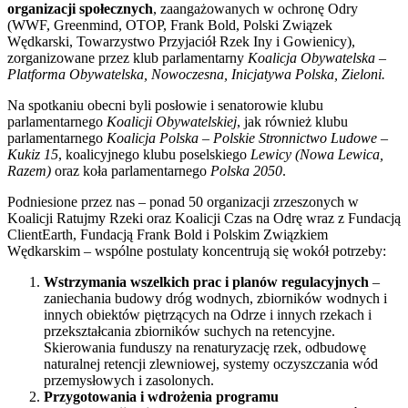
organizacji społecznych
, zaangażowanych w ochronę Odry
(WWF, Greenmind, OTOP, Frank Bold, Polski Związek
Wędkarski, Towarzystwo Przyjaciół Rzek Iny i Gowienicy),
zorganizowane przez klub parlamentarny
Koalicja
Obywatelska –
Platforma Obywatelska, Nowoczesna, Inicjatywa Polska, Zieloni.
Na spotkaniu obecni byli posłowie i senatorowie klubu
parlamentarnego
Koalicji Obywatelskiej
, jak również klubu
parlamentarnego
Koalicja Polska – Polskie Stronnictwo Ludowe –
Kukiz 15
, koalicyjnego klubu poselskiego
Lewicy (Nowa Lewica,
Razem)
oraz koła parlamentarnego
Polska 2050
.
Podniesione przez nas – ponad 50 organizacji zrzeszonych w
Koalicji Ratujmy Rzeki oraz Koalicji Czas na Odrę wraz z Fundacją
ClientEarth, Fundacją Frank Bold i Polskim Związkiem
Wędkarskim – wspólne postulaty koncentrują się wokół potrzeby:
Wstrzymania wszelkich prac i planów regulacyjnych
–
zaniechania budowy dróg wodnych, zbiorników wodnych i
innych obiektów piętrzących na Odrze i innych rzekach i
przekształcania zbiorników suchych na retencyjne.
Skierowania funduszy na renaturyzację rzek, odbudowę
naturalnej retencji zlewniowej, systemy oczyszczania wód
przemysłowych i zasolonych.
Przygotowania i wdrożenia programu